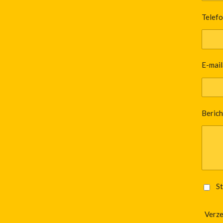
Telef
E-mail
Berich
St
Verz