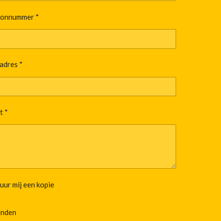
oonnummer *
adres *
t *
uur mij een kopie
enden