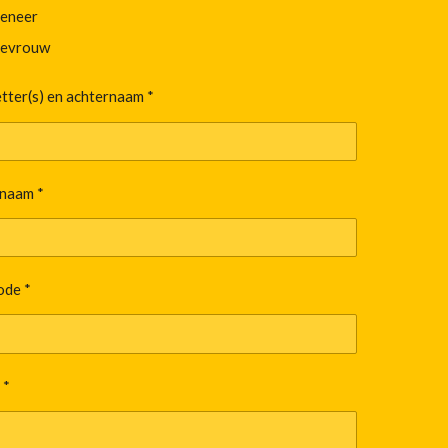
eneer
evrouw
tter(s) en achternaam *
naam *
ode *
 *