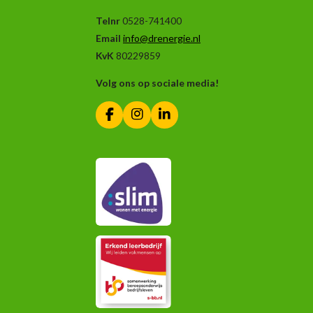
Telnr
0528-741400
Email
info@drenergie.nl
KvK
80229859
Volg ons op sociale media!
F
I
L
a
n
i
c
s
n
e
t
k
b
a
e
o
g
d
o
r
I
k
a
n
m