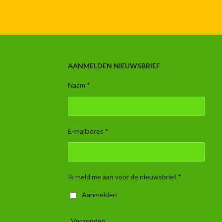
AANMELDEN NIEUWSBRIEF
Naam *
E-mailadres *
Ik meld me aan voor de nieuwsbrief *
Aanmelden
Verzenden