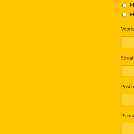
M
M
Voorle
Straat
Postc
Plaats