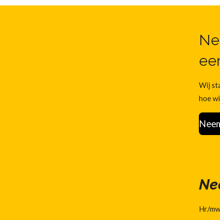
Ne
een
Wij st
hoe wi
Neem
Ne
Hr/mw