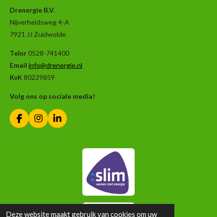
Drenergie B.V.
Nijverheidsweg 4-A
7921 JJ Zuidwolde
Telnr
0528-741400
Email
info@drenergie.nl
KvK
80229859
Volg ons op sociale media!
F
I
L
a
n
i
c
s
n
e
t
k
b
a
e
o
g
d
o
r
I
k
a
n
m
Deze website maakt gebruik van cookies om uw