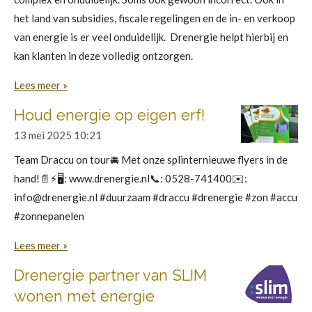
het land van subsidies, fiscale regelingen en de in- en verkoop
van energie is er veel onduidelijk. Drenergie helpt hierbij en
kan klanten in deze volledig ontzorgen.
Lees meer »
Houd energie op eigen erf!
13 mei 2025
10:21
Team Draccu on tour🚘 Met onze splinternieuwe flyers in de
hand!📄⚡️🖥️: www.drenergie.nl📞: 0528-741400✉️:
info@drenergie.nl #duurzaam #draccu #drenergie #zon #accu
#zonnepanelen
Lees meer »
Drenergie partner van SLIM
wonen met energie