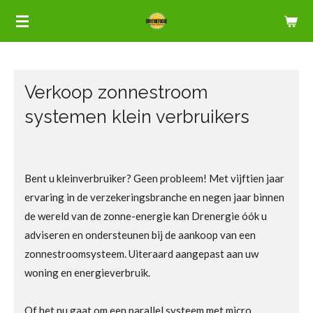
Ga
direct
naar
de
Verkoop
zonnestroom
hoofdinhoud
systemen
klein verbruikers
Bent u kleinverbruiker? Geen probleem! Met vijftien jaar
ervaring in de verzekeringsbranche en negen jaar binnen
de wereld van de zonne-energie kan Drenergie óók u
adviseren en ondersteunen bij de aankoop van een
zonnestroomsysteem. Uiteraard aangepast aan uw
woning en energieverbruik.
Of het nu gaat om een parallel systeem met micro