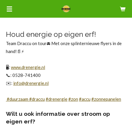
Ga
direct
naar
de
Houd energie op eigen erf!
hoofdinhoud
Team Draccu on tour🚘 Met onze splinternieuwe flyers in de
hand!📄⚡️
🖥️:
www.drenergie.nl
📞: 0528-741400
✉️:
info@drenergie.nl
#
duurzaam
#
draccu
#
drenergie
#
zon
#
accu
#
zonnepanelen
Wilt u ook informatie over stroom op
eigen erf?